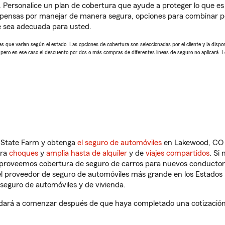
. Personalice un plan de cobertura que ayude a proteger lo que es 
pensas por manejar de manera segura, opciones para combinar pó
e sea adecuada para usted.
 que varían según el estado. Las opciones de cobertura son seleccionadas por el cliente y la disponib
, pero en ese caso el descuento por dos o más compras de diferentes líneas de seguro no aplicará. 
n State Farm y obtenga
el seguro de automóviles
en Lakewood, CO q
tra
choques
y
amplia hasta de alquiler
y de
viajes compartidos
. Si
s proveemos cobertura de seguro de carros para nuevos conductores
l proveedor de seguro de automóviles más grande en los Estados
seguro de automóviles y de vivienda.
ará a comenzar después de que haya completado una cotización de