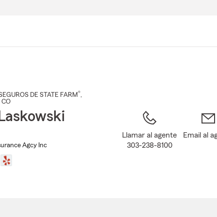
Pasar
al
contenido
principal
®
SEGUROS DE STATE FARM
,
, CO
Laskowski
Llamar al agente
Email al a
303-238-8100
surance Agcy Inc