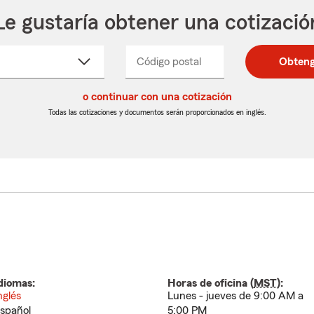
Le gustaría obtener una cotizació
cione
Código postal
Ingresa
Ingresa
Obteng
_____
un
un
re
código
código
cto
o continuar con una cotización
postal
postal
de
de
Todas las cotizaciones y documentos serán proporcionados en inglés.
egable
5
5
dígitos
dígitos
diomas:
Horas de oficina (
MST
):
nglés
Lunes - jueves de 9:00 AM a
spañol
5:00 PM