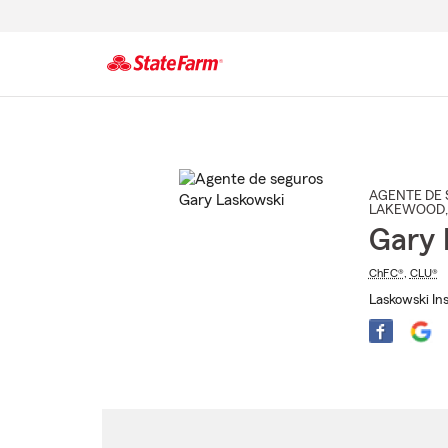
Comienzo
del
contenido
principal
AGENTE DE 
LAKEWOOD
Gary 
ChFC®
,
CLU®
Laskowski In