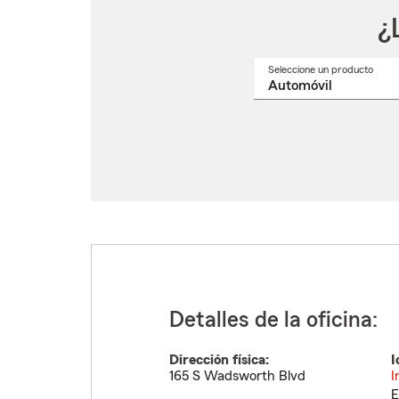
¿
Seleccione un producto
Selec
un
nomb
de
produ
del
menú
despl
Detalles de la oficina:
Dirección física:
I
165 S Wadsworth Blvd
I
E