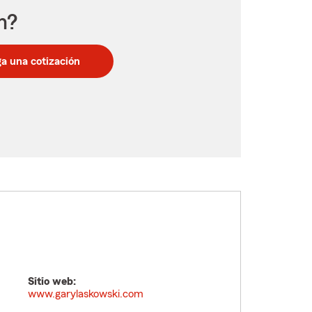
n?
a una cotización
Sitio web:
www.garylaskowski.com