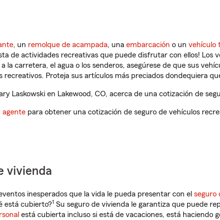
ante
, un
remolque de acampada
, una
embarcación
o un
vehículo 
ista de actividades recreativas que puede disfrutar con ellos! Los 
a la carretera, el agua o los senderos, asegúrese de que sus vehí
 recreativos. Proteja sus artículos más preciados dondequiera qu
ry Laskowski en Lakewood, CO, acerca de una cotización de segur
n agente
para obtener una cotización de seguro de vehículos recre
e vivienda
eventos inesperados que la vida le pueda presentar con el
seguro 
1
 está cubierto?
Su seguro de vivienda le garantiza que puede rep
rsonal
está cubierta incluso si está de vacaciones, está haciendo g